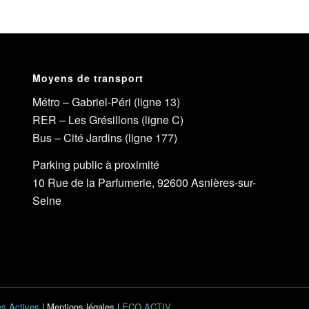
Moyens de transport
Métro – Gabriel-Péri (ligne 13)
RER – Les Grésillons (ligne C)
Bus – Cité Jardins (ligne 177)
Parking public à proximité
10 Rue de la Parfumerie, 92600 Asnières-sur-
Seine
s Actives
|
Mentions légales
|
E
CO
A
CTIV