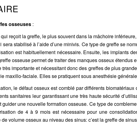
AIRE
ffes osseuses
:
qui reçoit la greffe, le plus souvent dans la mâchoire inférieure,
 sera stabilisé à l’aide d’une minivis. Ce type de greffe se no
risation est habituellement nécessaire. Ensuite, les
implants de
effe osseuse permet de traiter des manques osseux étendus e
e très importante et nécessitant donc des greffes de plus grande
ie maxillo-faciale. Elles se pratiquent sous anesthésie générale 
uation, le défaut osseux est comblé par différents biomatériau
nts sanitaires leur garantissant une très haute sécurité d’util
nt guider une nouvelle formation osseuse. Ce type de comblemen
risation de 4 à 9 mois est nécessaire pour une consolidatio
e volume osseux au niveau des sinus: c’est la greffe de sinus o